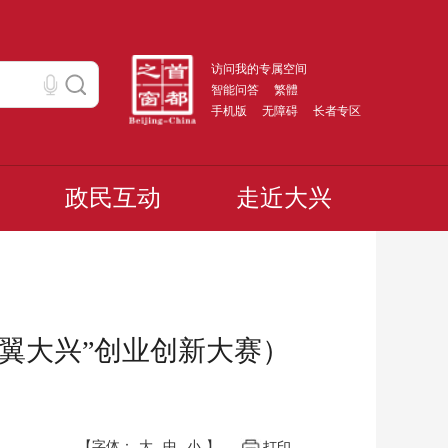
访问我的专属空间
智能问答
繁體
手机版
无障碍
长者专区
政民互动
走近大兴
创翼大兴”创业创新大赛）
【字体：
大
中
小
】
打印