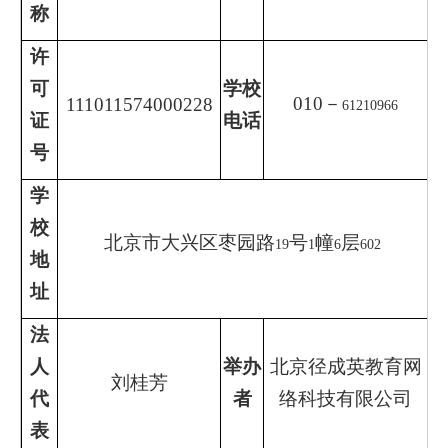
称
许
可
学校
010
－
111011574000228
61210966
证
电话
号
学
校
北京市大兴区枣园路
号
幢
层
19
1
6
602
地
址
法
人
举办
北京径成英教育网
刘桂芳
代
者
络科技有限公司
表