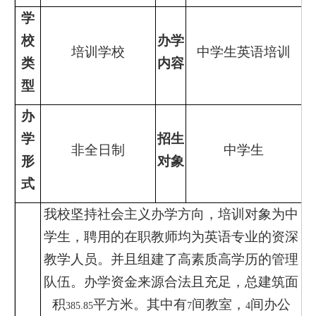
学
校
办学
培训学校
中学生英语培训
类
内容
型
办
学
招生
非全日制
中学生
形
对象
式
我校坚持社会主义办学方向，培训对象为中
学生，聘用的在职教师均为英语专业的资深
教学人员。并且组建了高素质高学历的管理
队伍。办学资金来源合法且充足，总建筑面
积
平方米。其中有
间教室，
间办公
385.85
7
4