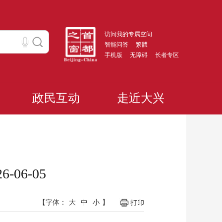
访问我的专属空间
智能问答
繁體
手机版
无障碍
长者专区
政民互动
走近大兴
06-05
【字体：
大
中
小
】
打印