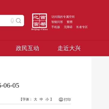
访问我的专属空间
智能问答
繁體
手机版
无障碍
长者专区
政民互动
走近大兴
6-05
【字体：
大
中
小
】
打印