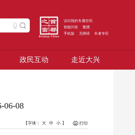
访问我的专属空间
智能问答
繁體
手机版
无障碍
长者专区
政民互动
走近大兴
6-08
【字体：
大
中
小
】
打印