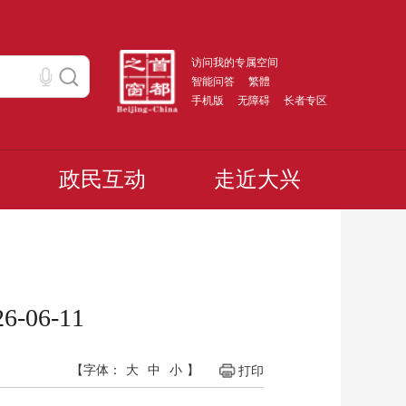
访问我的专属空间
智能问答
繁體
手机版
无障碍
长者专区
政民互动
走近大兴
06-11
【字体：
大
中
小
】
打印