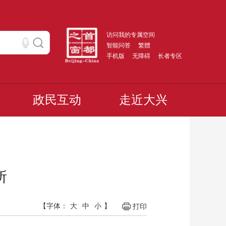
访问我的专属空间
智能问答
繁體
手机版
无障碍
长者专区
政民互动
走近大兴
所
【字体：
大
中
小
】
打印