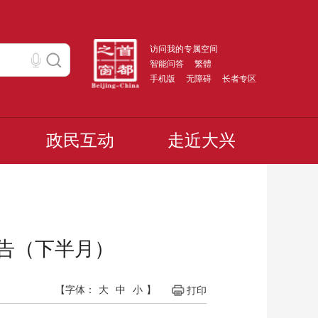
访问我的专属空间
智能问答
繁體
手机版
无障碍
长者专区
政民互动
走近大兴
公告（下半月）
【字体：
大
中
小
】
打印