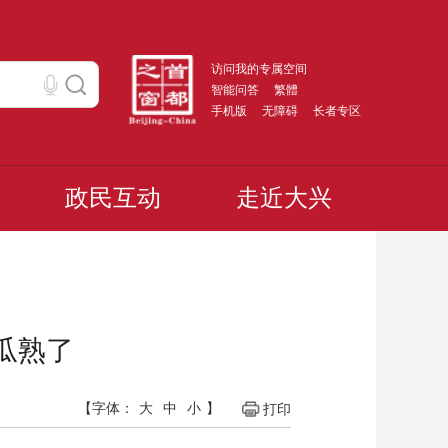
访问我的专属空间
智能问答
繁體
手机版
无障碍
长者专区
政民互动
走近大兴
瓜熟了
【字体：
大
中
小
】
打印