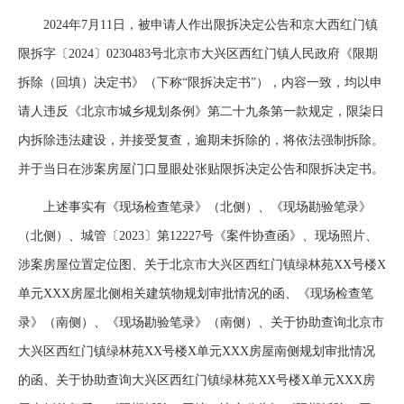
2024年7月11日，被申请人作出限拆决定公告和京大西红门镇
限拆字〔2024〕0230483号北京市大兴区西红门镇人民政府《限期
拆除（回填）决定书》（下称“限拆决定书”），内容一致，均以申
请人违反《北京市城乡规划条例》第二十九条第一款规定，限柒日
内拆除违法建设，并接受复查，逾期未拆除的，将依法强制拆除。
并于当日在涉案房屋门口显眼处张贴限拆决定公告和限拆决定书。
上述事实有《现场检查笔录》（北侧）、《现场勘验笔录》
（北侧）、城管〔2023〕第12227号《案件协查函》、现场照片、
涉案房屋位置定位图、关于北京市大兴区西红门镇绿林苑XX号楼X
单元XXX房屋北侧相关建筑物规划审批情况的函、《现场检查笔
录》（南侧）、《现场勘验笔录》（南侧）、关于协助查询北京市
大兴区西红门镇绿林苑XX号楼X单元XXX房屋南侧规划审批情况
的函、关于协助查询大兴区西红门镇绿林苑XX号楼X单元XXX房