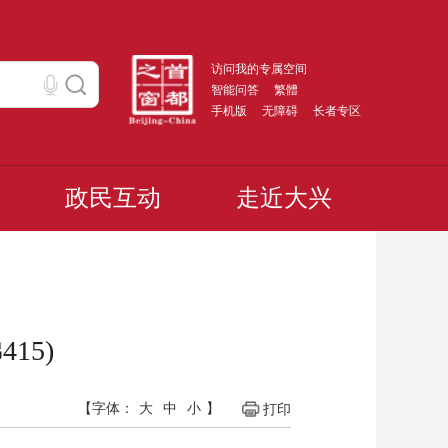
访问我的专属空间
智能问答
繁體
手机版
无障碍
长者专区
政民互动
走近大兴
15)
【字体：
大
中
小
】
打印