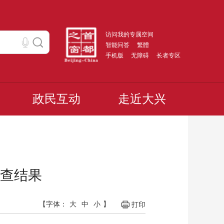
访问我的专属空间
智能问答
繁體
手机版
无障碍
长者专区
政民互动
走近大兴
检查结果
【字体：
大
中
小
】
打印