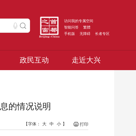
访问我的专属空间
智能问答
繁體
手机版
无障碍
长者专区
政民互动
走近大兴
信息的情况说明
【字体：
大
中
小
】
打印