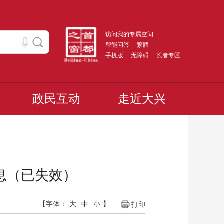
访问我的专属空间
智能问答
繁體
手机版
无障碍
长者专区
政民互动
走近大兴
息（已失效）
【字体：
大
中
小
】
打印