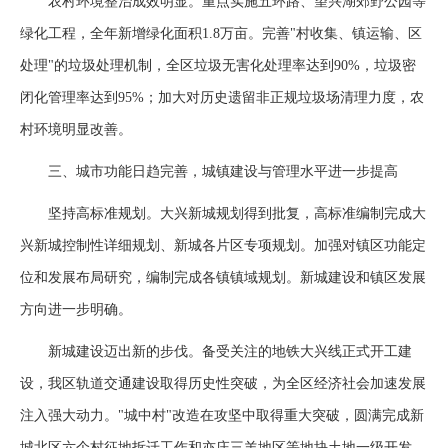
农村环境整治成效明显。重点实施五环路、望兴湖郊野公园等
绿化工程，全年新增绿化面积1.8万亩。完善"村收集、镇运输、区
处理"的垃圾处理机制，全区垃圾无害化处理率达到90%，垃圾密
闭化管理率达到95%；加大对历史遗留非正规垃圾场清理力度，农
村环境明显改善。
三、城市功能日趋完善，城镇建设与管理水平进一步提高
坚持高标准规划。大兴新城规划得到批复，高标准编制完成大
兴新城控制性详细规划、新城各片区专项规划。加强对镇区功能定
位和发展布局研究，编制完成各镇镇域规划。新城建设和镇区发展
方向进一步明确。
新城建设迈出新的步伐。备受关注的地铁大兴线正式开工建
设，我区轨道交通建设取得历史性突破，为全区经济社会加速发展
注入强大动力。"城中村"改造在攻坚中取得重大突破，圆满完成新
城北区六个村征地拆迁工作和亦庄三羊地区等地块土地一级开发，