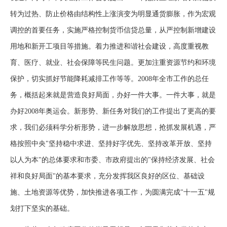
转为过热、防止价格由结构性上涨演变为明显通货膨胀，作为宏观
调控的首要任务，实施严格控制货币信贷总量，从严控制新增建设
用地和新开工项目等措施。着力推进和谐社会建设，高度重视教
育、医疗、就业、社会保障等民生问题。更加注重资源节约和环境
保护，切实抓好节能降耗减排工作等等。2008年全市工作的总任
务，概括起来就是营造良好局面，办好一件大事。一件大事，就是
办好2008年奥运会。新形势、新任务对我们的工作提出了更高的要
求，我们必须科学分析形势，进一步解放思想，抢抓发展机遇，严
格按照中央"坚持稳中求进、坚持好字优先、坚持改革开放、坚持
以人为本"的总体要求和市委、市政府提出的"保持经济发展、社会
祥和良好局面"的基本要求，充分发挥我区良好的区位、基础设
施、土地资源等优势，加快推进各项工作，为圆满完成"十一五"规
划打下坚实的基础。