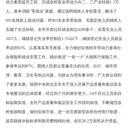
动力素质提升工程，完成农村富余劳动力向二、三产业转移1.3万
人。基本消除"零就业"家庭。通过选聘残疾人专职委员，解决了
601名残疾人就业问题；对963名未享受低保、无固定收入的残疾人
实施了生活补助。全年开发社区就业岗位4200多个，安置失业人员
3457人，城镇登记失业率控制在1.5%以下，城镇登记失业人员就业
率达到65%。认真落实有关政策，全力做好征地转非劳动力参加社
会保险和就业安置工作。稳步推进"一老一小"大病医疗保险工作，
参保率达到87%。围绕人民群众普遍关注的住房、出行、城市管
理、教育、卫生等热点问题，为群众办理实事38件，广大群众得到
了更多实惠。按照中央和北京市关于深入开展产品质量和食品安全
专项整治的总体部署，经过四个月的艰辛努力，14个百分之百的目
标如期实现，全区产品质量和食品安全工作得到加强。不断规范农
村低保制度，做到应保尽保。进一步完善新型农村合作医疗制度，
提高财政补贴标准和医药费报销比例，全区28.2万农民从中受益。