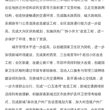
在征地拆迁补偿和农民安置等方面积累了宝贵经验。立足完善路网
结构，创造快捷畅通的交通环境，完成魏永路西段、磁大路南段、
采廊路等71公里道路改造建设工程，全区道路通行能力进一步提
高。完成大兴区供热规划，实施供热厂"拆小并大"改造工程，进一
步保护了环境，整合了资源。
城市管理水平进一步提高。以创建国家卫生区为契机，进一步
加强新城环境建设。完成黄村西里、三合南里等8个老旧小区改造
工程；全区新建、改建公厕37座，市容环境得到较大改观，创建国
家卫生区顺利通过市级专家组验收。流动人口服务与管理三级网络
建设得到加强。完善城市公共交通网络，新开通4条公交线路，进
一步方便群众出行。完成"一口五港湾"改造工程，新城交通拥堵状
况得到有效缓解。积极探索新城北区市政养护及环卫管理考核模
式，完成新城7条街道户外广告设置规划方案，加大对违规户外广
告拆除力度，城市面貌进一步改观。坚决治理大气污染，全年空气