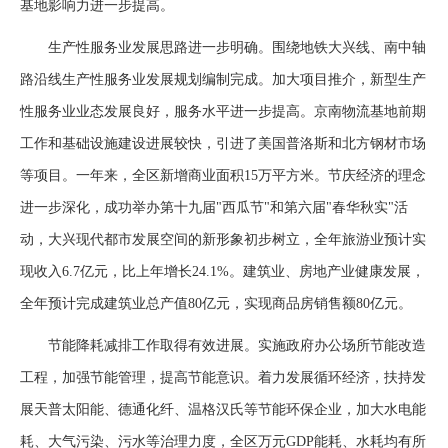
基地影响力进一步提高。
生产性服务业发展思路进一步明确。围绕地铁大兴线、南中轴
路沿线生产性服务业发展规划编制完成。加大项目推介，新型生产
性服务业业态发展良好，服务水平进一步提高。京南物流基地前期
工作和基础设施建设进展较快，引进了美国普洛斯和北方钢材市场
等项目。一年来，全区新增商业面积15万平方米。节庆经济的理念
进一步深化，成功举办第十九届"西瓜节"和第六届"春华秋实"活
动，大兴现代都市发展空间的新形象初步树立，全年旅游业预计实
现收入6.7亿元，比上年增长24.1%。建筑业、房地产业健康发展，
全年预计完成建筑业总产值80亿元，实现商品房销售额80亿元。
节能降耗减排工作取得有效进展。实施政府办公场所节能改造
工程，加强节能管理，提高节能意识。着力发展循环经济，扶持发
展天普太阳能、德通化纤、温格汉氏等节能环保企业，加大水电能
耗、大气污染、污水等治理力度，全区万元GDP能耗、水耗均有所