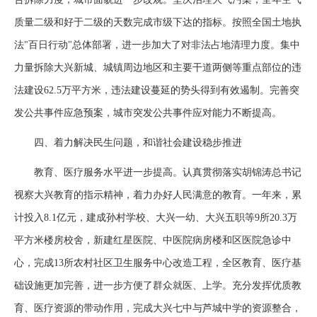
质量二级和好于二级的天数完成市级下达的指标。按照全国土地执
法"百日行动"总体部署，进一步加大了对非法占地清理力度。集中
力量拆除大兴新城、城镇周边地区和主要干道两侧等重点部位的违
法建设62.5万平方米，违法建设蔓延的势头得到有效遏制。完善突
发公共事件应急预案，城市突发公共事件应对能力不断提高。
四、着力解决民生问题，和谐社会建设稳步推进
教育、医疗服务水平进一步提高。认真贯彻落实胡锦涛总书记
视察大兴教育的指示精神，着力办好人民满意的教育。一年来，累
计投入8.1亿元，建成孙村学校、大兴一幼、大兴五职等9所20.3万
平方米楼房校舍，新建红星医院、中医院病房楼和区医院急诊中
心，完成13所农村社区卫生服务中心改造工程，全区教育、医疗基
础设施更加完善，进一步方便了群众就医、上学。充分发挥优质教
育、医疗资源的带动作用，完成大兴七中与芦城中学的资源整合，