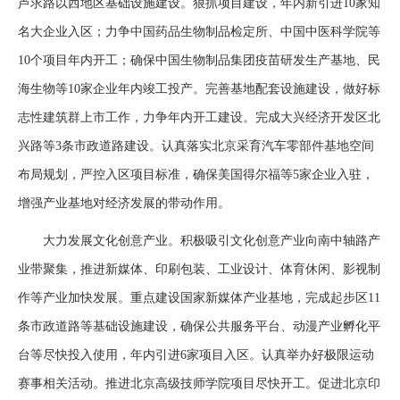
芦求路以西地区基础设施建设。狠抓项目建设，年内新引进10家知
名大企业入区；力争中国药品生物制品检定所、中国中医科学院等
10个项目年内开工；确保中国生物制品集团疫苗研发生产基地、民
海生物等10家企业年内竣工投产。完善基地配套设施建设，做好标
志性建筑群上市工作，力争年内开工建设。完成大兴经济开发区北
兴路等3条市政道路建设。认真落实北京采育汽车零部件基地空间
布局规划，严控入区项目标准，确保美国得尔福等5家企业入驻，
增强产业基地对经济发展的带动作用。
大力发展文化创意产业。积极吸引文化创意产业向南中轴路产
业带聚集，推进新媒体、印刷包装、工业设计、体育休闲、影视制
作等产业加快发展。重点建设国家新媒体产业基地，完成起步区11
条市政道路等基础设施建设，确保公共服务平台、动漫产业孵化平
台等尽快投入使用，年内引进6家项目入区。认真举办好极限运动
赛事相关活动。推进北京高级技师学院项目尽快开工。促进北京印