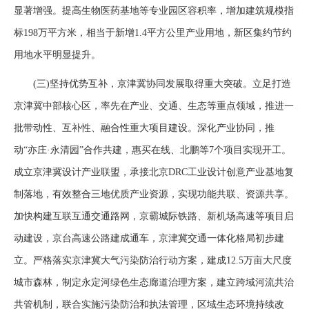
显著增强。提高生物医药基地等专业园区容积率，增加建筑规模指
标198万平方米，相当于新增1.4平方公里产业用地，新区集约节约
用地水平明显提升。
(三)坚持优势互补，京津冀协同发展取得重大突破。立足打造
京津冀中部核心区，率先在产业、交通、生态等重点领域，推进一
批带动性、互补性、融合性重大项目建设。深化产业协同，推
动“亦庄·永清园”合作共建，惠买在线、北鹏等7个项目实现开工。
成立京津冀设计产业联盟，承接北京DRC工业设计创意产业基地复
制落地，有效整合三地优质产业资源，实现功能共联、资源共享。
加快构建互联互通交通路网，京霸城际铁路、新机场高速等项目启
动建设，京台高速公路建成通车，京津冀交通一体化格局初步建
立。严格落实京津冀大气污染防治行动方案，建成12.5万亩大尺度
城市森林，制定永定河绿色生态廊道治理方案，建立跨域河流共治
共管机制，联合实施污染防治和执法管理，区域生态环境持续改