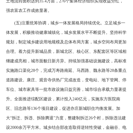
土地流转面积达到35.4万亩，276个集体经济组织实现收益分红，
强农富农工作成效显著。
(五)注重统筹协调，城乡一体发展格局持续优化。立足城乡一
体发展，积极推动健康城镇化，城乡发展水平不断提升。坚持科学
规划，制定城乡建设用地规模及总体布局方案，城乡空间布局更加
合理。着力提升新城品质，新城北区、核心区、东配套区等区域相
继建成亮相，城市面貌日新月异。持续加强基础设施建设，高标准
实施路口渠化28个，完成万寿路南延、马西路、魏永路等28条重点
道路建设。康庄、观音寺供热厂完成改造，变电站、地下管网、停
车位、城市家具等一批市政设施日益完善，城市综合承载力显著提
升。全面推进综配区建设，累计投入240亿元，实施东方医院南
区、旧忠路等136个项目建设，促进亦庄新城职住均衡发展。加
大“拆迁、拆违、拆除腾退”力度，整建制拆迁26个村，拆除违法建
设2000余万平方米。城乡结合部改造取得逆转性突破，金融谷、电