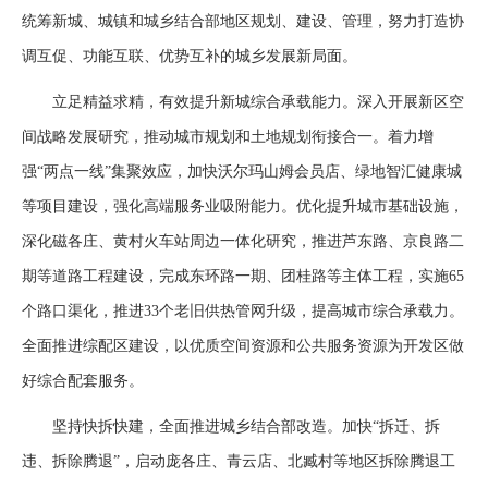
统筹新城、城镇和城乡结合部地区规划、建设、管理，努力打造协
调互促、功能互联、优势互补的城乡发展新局面。
立足精益求精，有效提升新城综合承载能力。深入开展新区空
间战略发展研究，推动城市规划和土地规划衔接合一。着力增
强“两点一线”集聚效应，加快沃尔玛山姆会员店、绿地智汇健康城
等项目建设，强化高端服务业吸附能力。优化提升城市基础设施，
深化磁各庄、黄村火车站周边一体化研究，推进芦东路、京良路二
期等道路工程建设，完成东环路一期、团桂路等主体工程，实施65
个路口渠化，推进33个老旧供热管网升级，提高城市综合承载力。
全面推进综配区建设，以优质空间资源和公共服务资源为开发区做
好综合配套服务。
坚持快拆快建，全面推进城乡结合部改造。加快“拆迁、拆
违、拆除腾退”，启动庞各庄、青云店、北臧村等地区拆除腾退工