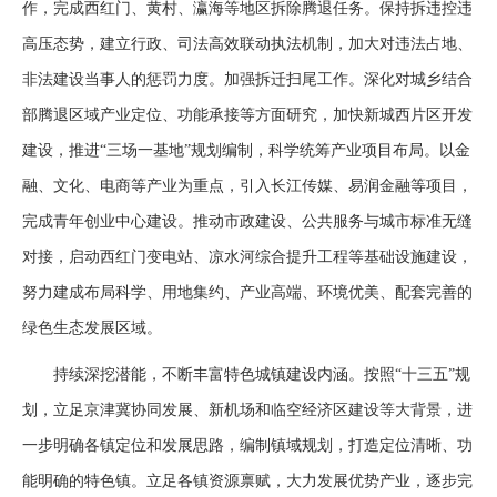
作，完成西红门、黄村、瀛海等地区拆除腾退任务。保持拆违控违
高压态势，建立行政、司法高效联动执法机制，加大对违法占地、
非法建设当事人的惩罚力度。加强拆迁扫尾工作。深化对城乡结合
部腾退区域产业定位、功能承接等方面研究，加快新城西片区开发
建设，推进“三场一基地”规划编制，科学统筹产业项目布局。以金
融、文化、电商等产业为重点，引入长江传媒、易润金融等项目，
完成青年创业中心建设。推动市政建设、公共服务与城市标准无缝
对接，启动西红门变电站、凉水河综合提升工程等基础设施建设，
努力建成布局科学、用地集约、产业高端、环境优美、配套完善的
绿色生态发展区域。
持续深挖潜能，不断丰富特色城镇建设内涵。按照“十三五”规
划，立足京津冀协同发展、新机场和临空经济区建设等大背景，进
一步明确各镇定位和发展思路，编制镇域规划，打造定位清晰、功
能明确的特色镇。立足各镇资源禀赋，大力发展优势产业，逐步完