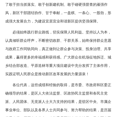
了敢于担当抓落实、敢于创新建机制、敢于碰硬强督查的顽强作
风，新区干部团结协作、甘于奉献，一盘棋、一条心、一股劲，形
成强大发展合力，为建设宜居宜业和谐新区提供坚强保障。
必须始终践行群众路线，切实保障人民利益。坚持以人为本，
认真倾听群众呼声，不断密切政群、干群关系，始终保持群众意愿
与政府工作同轨同向，真正做到让群众参与决策、投身治理、共享
成果，赢得更多的幸福感和获得感。广大群众在机场征地拆迁、城
乡结合部改造、平原造林等重大项目建设中充分发挥了主体作用，
实践证明人民群众是推动新区改革发展的力量源泉！
各位代表，这些成绩和经验的取得，是市委、市政府和区委正
确领导的结果，是区人大依法监督、区政协民主监督和各民主党
派、人民团体、无党派人士大力支持的结果，是驻区中央、市属企
事业单位、部队以及各界人士共同参与、努力帮助的结果，是历届