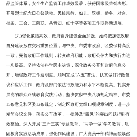
品监管体系，安全生产监管工作成效显著，获得国家级荣誉表彰。
开展烈士纪念日公祭活动。民族宗教、妇儿、双拥、侨务、对台、
档案、工会、工商联、共青团、红十字等各项工作取得新进展。
(九)强化廉洁高效，政府自身建设全面加强。始终把加强政府
自身建设放在突出重要位置，与中央、市委市政府、区委保持高度
一致，完善政府工作规则，转变政府职能，政府公信力和执行力进
一步提高。坚持依法科学民主决策，深化政务公开和政府信息公
开，增强政府工作透明度。顺利完成“六五”普法。认真做好行政复
议和应诉工作，政府及部门依法行政能力和水平不断提高。扎实开
展党的群众路线教育实践活动，坚决贯彻中央八项规定精神、市委
15条意见和区委12条规定，制定区政府党组13项规章制度，进一步
精简会议文件，落实公车改革，一批涉及“四风”的突出问题得到有
效整治。深入开展“三严三实”专题教育、“两学一做”学习教育，巩
固教育实践活动成果，强化作风建设，广大党员干部精神面貌焕然