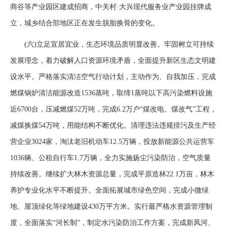
商谷等产业园区建成招商，中关村·大兴现代服务业产业园挂牌成
立，城乡结合部地区正在发生脱胎换骨的变化。
(六)立足宜居宜业，生态环境品质明显改善。牢固树立可持续
发展理念，着力破解人口资源环境矛盾，全面提升新区生态文明建
设水平。严格落实清洁空气行动计划，主动作为、自我加压，完成
燃煤锅炉清洁能源改造1536蒸吨，取缔1蒸吨以下高污染燃料设施
近6700台，压减燃煤52万吨，完成6.2万户“煤改电、煤改气”工程，
减煤换煤54万吨，用能结构不断优化。清理违法违规排污及生产经
营企业3024家，淘汰老旧机动车12.5万辆，投放新能源公共运营车
1036辆、公租自行车1.7万辆，全力实施扬尘污染防治，空气质量
持续改善。继续扩大林木资源总量，完成平原造林22.1万亩，林木
养护专业化水平不断提升。全面拓展城市绿色空间，完成小微绿
地、屋顶绿化等绿地建设430万平方米。实行最严格水资源管理制
度，全面落实“河长制”，制定水污染防治工作方案，完成新凤河、