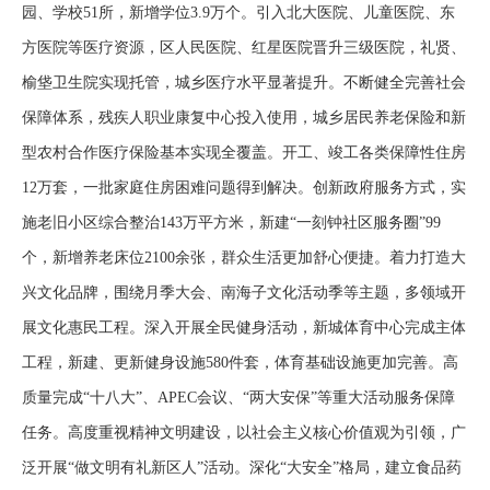
园、学校51所，新增学位3.9万个。引入北大医院、儿童医院、东
方医院等医疗资源，区人民医院、红星医院晋升三级医院，礼贤、
榆垡卫生院实现托管，城乡医疗水平显著提升。不断健全完善社会
保障体系，残疾人职业康复中心投入使用，城乡居民养老保险和新
型农村合作医疗保险基本实现全覆盖。开工、竣工各类保障性住房
12万套，一批家庭住房困难问题得到解决。创新政府服务方式，实
施老旧小区综合整治143万平方米，新建“一刻钟社区服务圈”99
个，新增养老床位2100余张，群众生活更加舒心便捷。着力打造大
兴文化品牌，围绕月季大会、南海子文化活动季等主题，多领域开
展文化惠民工程。深入开展全民健身活动，新城体育中心完成主体
工程，新建、更新健身设施580件套，体育基础设施更加完善。高
质量完成“十八大”、APEC会议、“两大安保”等重大活动服务保障
任务。高度重视精神文明建设，以社会主义核心价值观为引领，广
泛开展“做文明有礼新区人”活动。深化“大安全”格局，建立食品药