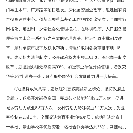
创新投融资方式，累计发行企业债46亿元，引入社会资本参与西红
门再生水厂、芦东路等项目建设。深化国资国企改革，组建国有资
本投资运营中心。创新五项重点基础工作联席会议制度，全面推行
网格化、落图制，探索社会化管理模式，在环境秩序、人口服务管
理等方面出台一系列行之有效的管理办法。推进行政审批制度改
革，顺利承接市级下放权限76项，清理和取消各类审批事项118
项。建立权力清单制度，公开政府权力事项1161项。深化商事制度
改革，新证照办理效率提高90%。加强事业单位分类管理，增设荣
华等3个街道办事处，政府服务经济社会发展能力进一步提高。
(八)坚持成果共享，发展红利更多惠及新区群众。坚持政府主
导就业，积极开发岗位资源，完成劳动技能培训9.2万人次，促进
城乡劳动力就业8.8万人次，农村劳动力转移就业5.1万人次，失业
率控制在2%以内。全面促进教育事业均衡发展，成功引进北京十
一学校、景山学校等优质资源，名校合作办学达到33所，新建幼儿