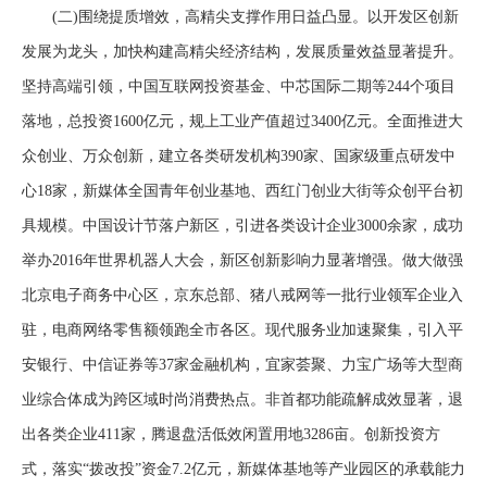
(二)围绕提质增效，高精尖支撑作用日益凸显。以开发区创新
发展为龙头，加快构建高精尖经济结构，发展质量效益显著提升。
坚持高端引领，中国互联网投资基金、中芯国际二期等244个项目
落地，总投资1600亿元，规上工业产值超过3400亿元。全面推进大
众创业、万众创新，建立各类研发机构390家、国家级重点研发中
心18家，新媒体全国青年创业基地、西红门创业大街等众创平台初
具规模。中国设计节落户新区，引进各类设计企业3000余家，成功
举办2016年世界机器人大会，新区创新影响力显著增强。做大做强
北京电子商务中心区，京东总部、猪八戒网等一批行业领军企业入
驻，电商网络零售额领跑全市各区。现代服务业加速聚集，引入平
安银行、中信证券等37家金融机构，宜家荟聚、力宝广场等大型商
业综合体成为跨区域时尚消费热点。非首都功能疏解成效显著，退
出各类企业411家，腾退盘活低效闲置用地3286亩。创新投资方
式，落实“拨改投”资金7.2亿元，新媒体基地等产业园区的承载能力