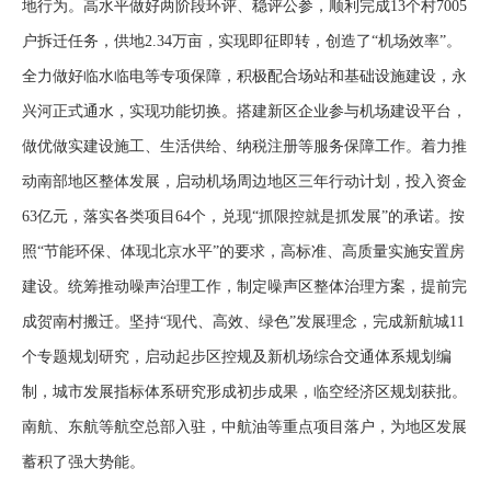
地行为。高水平做好两阶段环评、稳评公参，顺利完成13个村7005
户拆迁任务，供地2.34万亩，实现即征即转，创造了“机场效率”。
全力做好临水临电等专项保障，积极配合场站和基础设施建设，永
兴河正式通水，实现功能切换。搭建新区企业参与机场建设平台，
做优做实建设施工、生活供给、纳税注册等服务保障工作。着力推
动南部地区整体发展，启动机场周边地区三年行动计划，投入资金
63亿元，落实各类项目64个，兑现“抓限控就是抓发展”的承诺。按
照“节能环保、体现北京水平”的要求，高标准、高质量实施安置房
建设。统筹推动噪声治理工作，制定噪声区整体治理方案，提前完
成贺南村搬迁。坚持“现代、高效、绿色”发展理念，完成新航城11
个专题规划研究，启动起步区控规及新机场综合交通体系规划编
制，城市发展指标体系研究形成初步成果，临空经济区规划获批。
南航、东航等航空总部入驻，中航油等重点项目落户，为地区发展
蓄积了强大势能。