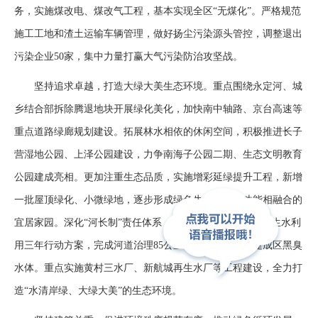
务，实施煤改电、煤改气工程，基本实现全区“无煤化”。严格规范
施工工地和渣土运输车辆管理，做好扬尘污染源头管控，调整退出
污染企业50家，集中力量打赢大气污染防治攻坚战。
坚持追求卓越，打造大绿大美生态环境。重点围绕永定河、城
乡结合部拆除腾退地块开展绿化美化，加快南中轴路、京台高速等
重点道路绿廊规划建设。拓展林水相依的休闲空间，积极推进长子
营湿地公园、上泽公园建设，力争南海子公园二期、生态文明教育
公园建成亮相。更加注重生态品质，实施增彩延绿提升工程，新增
一批屋顶绿化、小微绿地，逐步形成绿色生态与城市功能相融合的
宜居家园。深化“河长制”责任体系，全面落实污水处理与再生水利
用三年行动方案，完成河道治理85公里，基本消除城市建成区黑臭
水体。重点实施黄村三水厂、新航城再生水厂等工程建设，全力打
造“水清岸绿、大绿大美”的生态环境。