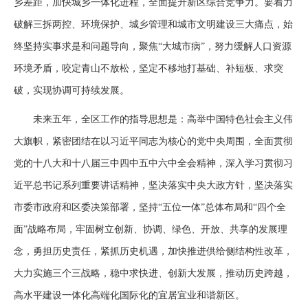
乡差距，加快城乡一体化进程，全面提升新区综合竞争力。要着力
破解三拆两控、环境保护、城乡管理和城市文明建设三大痛点，始
终坚持实事求是和问题导向，聚焦“大城市病”，努力缓解人口资源
环境矛盾，咬定青山不放松，坚定不移地打基础、补短板、求突
破，实现协调可持续发展。
未来五年，全区工作的指导思想是：高举中国特色社会主义伟
大旗帜，紧密团结在以习近平同志为核心的党中央周围，全面贯彻
党的十八大和十八届三中四中五中六中全会精神，深入学习贯彻习
近平总书记系列重要讲话精神，坚决落实中央大政方针，坚决落实
市委市政府和区委决策部署，坚持“五位一体”总体布局和“四个全
面”战略布局，牢固树立创新、协调、绿色、开放、共享的发展理
念，勇担历史责任，紧抓历史机遇，加快推进供给侧结构性改革，
大力实施三个三战略，稳中求快进、创新大发展，推动历史跨越，
高水平建设一体化高端化国际化的宜居宜业和谐新区。