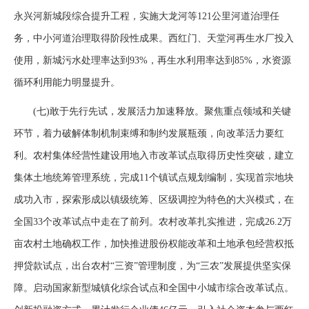
永兴河新城段综合提升工程，实施大龙河等121公里河道治理任
务，中小河道治理取得阶段性成果。西红门、天堂河再生水厂投入
使用，新城污水处理率达到93%，再生水利用率达到85%，水资源
循环利用能力明显提升。
(七)敢于先行先试，发展活力加速释放。聚焦重点领域和关键
环节，着力破解体制机制束缚和制约发展瓶颈，向改革活力要红
利。农村集体经营性建设用地入市改革试点取得历史性突破，建立
集体土地统筹管理系统，完成11个镇试点规划编制，实现首宗地块
成功入市，探索形成以镇级统筹、区级调控为特色的大兴模式，在
全国33个改革试点中走在了前列。农村改革扎实推进，完成26.2万
亩农村土地确权工作，加快推进股份权能改革和土地承包经营权抵
押贷款试点，出台农村“三资”管理制度，为“三农”发展提供坚实保
障。启动国家新型城镇化综合试点和全国中小城市综合改革试点。