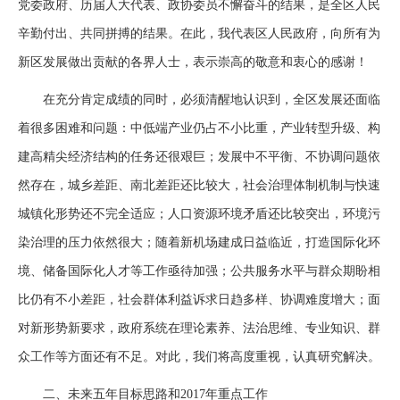
党委政府、历届人大代表、政协委员不懈奋斗的结果，是全区人民
辛勤付出、共同拼搏的结果。在此，我代表区人民政府，向所有为
新区发展做出贡献的各界人士，表示崇高的敬意和衷心的感谢！
在充分肯定成绩的同时，必须清醒地认识到，全区发展还面临
着很多困难和问题：中低端产业仍占不小比重，产业转型升级、构
建高精尖经济结构的任务还很艰巨；发展中不平衡、不协调问题依
然存在，城乡差距、南北差距还比较大，社会治理体制机制与快速
城镇化形势还不完全适应；人口资源环境矛盾还比较突出，环境污
染治理的压力依然很大；随着新机场建成日益临近，打造国际化环
境、储备国际化人才等工作亟待加强；公共服务水平与群众期盼相
比仍有不小差距，社会群体利益诉求日趋多样、协调难度增大；面
对新形势新要求，政府系统在理论素养、法治思维、专业知识、群
众工作等方面还有不足。对此，我们将高度重视，认真研究解决。
二、未来五年目标思路和2017年重点工作