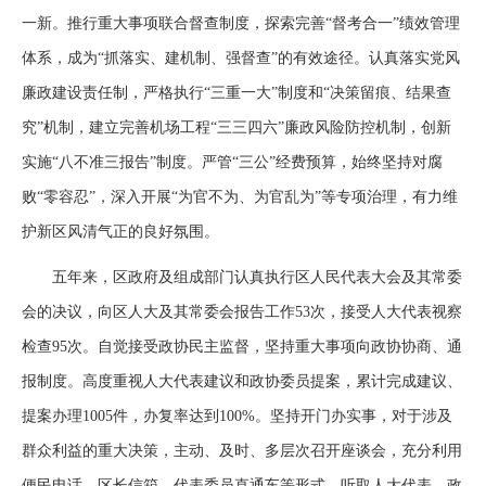
一新。推行重大事项联合督查制度，探索完善“督考合一”绩效管理
体系，成为“抓落实、建机制、强督查”的有效途径。认真落实党风
廉政建设责任制，严格执行“三重一大”制度和“决策留痕、结果查
究”机制，建立完善机场工程“三三四六”廉政风险防控机制，创新
实施“八不准三报告”制度。严管“三公”经费预算，始终坚持对腐
败“零容忍”，深入开展“为官不为、为官乱为”等专项治理，有力维
护新区风清气正的良好氛围。
五年来，区政府及组成部门认真执行区人民代表大会及其常委
会的决议，向区人大及其常委会报告工作53次，接受人大代表视察
检查95次。自觉接受政协民主监督，坚持重大事项向政协协商、通
报制度。高度重视人大代表建议和政协委员提案，累计完成建议、
提案办理1005件，办复率达到100%。坚持开门办实事，对于涉及
群众利益的重大决策，主动、及时、多层次召开座谈会，充分利用
便民电话、区长信箱、代表委员直通车等形式，听取人大代表、政