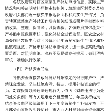
各镇政府应对辖区蔬菜生产补贴申报信息、实际生产
情况和相关证明材料严格审核把关，组织辖区村委会及镇
政府相关部门逐一核实申报地块面积和真实生产情况；负
责辖区蔬菜生产补贴工作所有相关纸质或照片等档案材料
的收集、整理、保管等，以备查验。各镇政府加强蔬菜生
产补贴申报数据审核，强化补贴全过程监督。区农业农村
局会同区农服中心对照各镇2025年蔬菜实际生产情况和补
贴流程规范，严格审核补贴申报情况，进一步提高政策的
覆盖面。对照明白纸、流程图及易错案例提示，做到严格
审核，准确执行政策。
（四）严格资金管理
补贴资金直接发放到补贴对象指定的银行账户中。严
禁现金发放。坚决杜绝贪污、挤占、挪用补贴资金的行
为。对虚报冒领等违法违规行为，依照《财政违法行为处
罚处分条例》等有关规定追究相应责任。年度执行结束，
结余资金由区级统筹用于下一年度蔬菜生产补贴发放，不
足部分由区财政先行垫付。市农业农村局对结余资金和不