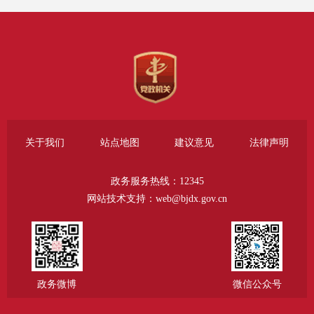
和重点信息公开内容涉及范围和质
量。综合办公室专人负责政府信息公
开工作，及时上报公开信息，让群众
能够及时了解政府工作情况、进程。
2.积极主动公开，创新公开方
式。本街道2024年主动公开政府信息
关于我们
站点地图
建议意见
法律声明
数336条。《清源》报发行44期，192
政务服务热线：12345
个版面、44万份，发布“清源e讯”微信
网站技术支持：web@bjdx.gov.cn
公众号推文1951篇，阅读人数49.3
万。街道重点工作在国家级媒体发布
46篇、市级媒体484篇、区级1010篇、
政务微博
微信公众号
行业媒体102篇，累计1642篇。