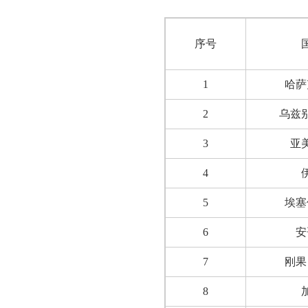
序号
1
哈萨
2
乌兹
3
亚
4
5
埃塞
6
安
7
刚果
8