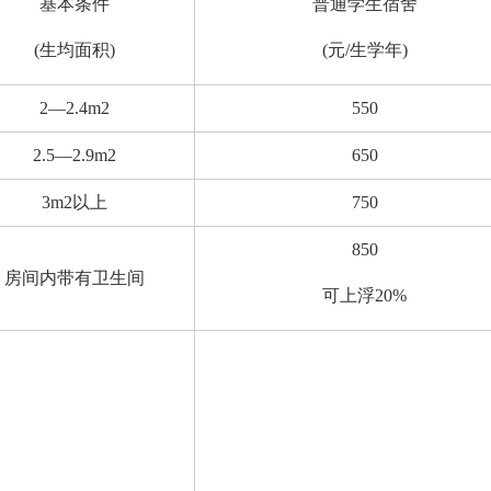
基本条件
普通学生宿舍
(生均面积)
(元/生学年)
2—2.4m2
550
2.5—2.9m2
650
3m2以上
750
850
房间内带有卫生间
可上浮20%