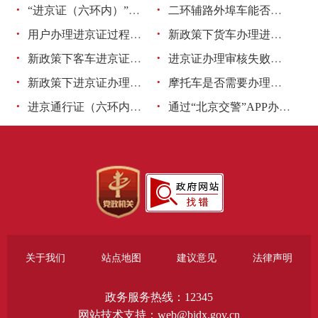
·
·
“进京证（六环内）”有效期届满的外埠车辆停在小区或...
二环辅路外埠车能否通行？
·
·
用户办理进京证过程中是否可以取消？
新政策下货车办理进京证次数如何规定？
·
·
新政策下客车进京证（六环内、六环外）的办理次数如何...
进京证办理审核失败常见问题
·
·
新政策下进京证办理时间是否有变化？能否当天办理当天...
摩托车是否需要办理进京证？
·
·
进京通行证（六环内）与进京通行证（六环外）需要同时...
通过“北京交警”APP办理的进京证需要打印吗？
关于我们
站点地图
建议意见
法律声明
政务服务热线：12345
网站技术支持：web@bjdx.gov.cn