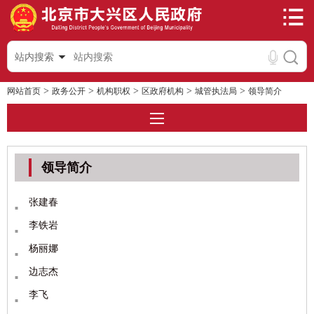
站内搜索
>
>
>
>
>
网站首页
政务公开
机构职权
区政府机构
城管执法局
领导简介
领导简介
张建春
李铁岩
杨丽娜
边志杰
李飞