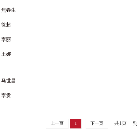
焦春生
徐超
李丽
王娜
马世昌
李贵
共1页
上一页
1
下一页