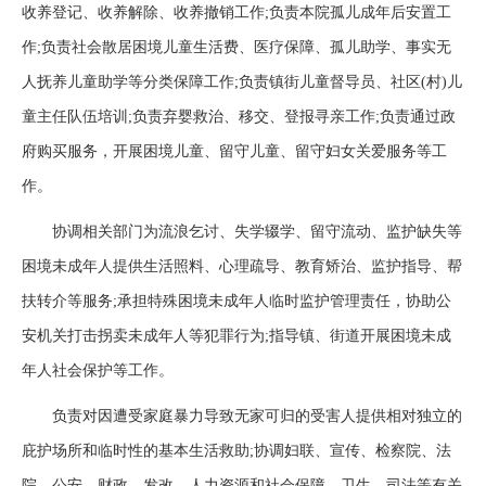
收养登记、收养解除、收养撤销工作;负责本院孤儿成年后安置工
作;负责社会散居困境儿童生活费、医疗保障、孤儿助学、事实无
人抚养儿童助学等分类保障工作;负责镇街儿童督导员、社区(村)儿
童主任队伍培训;负责弃婴救治、移交、登报寻亲工作;负责通过政
府购买服务，开展困境儿童、留守儿童、留守妇女关爱服务等工
作。
协调相关部门为流浪乞讨、失学辍学、留守流动、监护缺失等
困境未成年人提供生活照料、心理疏导、教育矫治、监护指导、帮
扶转介等服务;承担特殊困境未成年人临时监护管理责任，协助公
安机关打击拐卖未成年人等犯罪行为;指导镇、街道开展困境未成
年人社会保护等工作。
负责对因遭受家庭暴力导致无家可归的受害人提供相对独立的
庇护场所和临时性的基本生活救助;协调妇联、宣传、检察院、法
院、公安、财政、发改、人力资源和社会保障、卫生、司法等有关