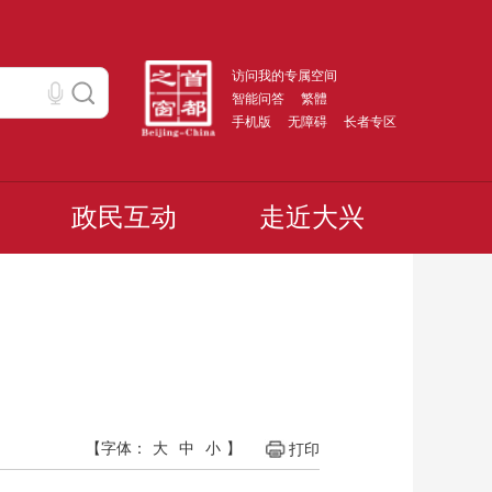
访问我的专属空间
智能问答
繁體
手机版
无障碍
长者专区
政民互动
走近大兴
【字体：
大
中
小
】
打印