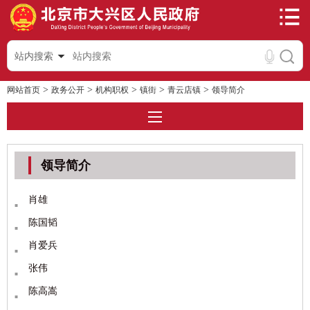
站内搜索
>
>
>
>
>
网站首页
政务公开
机构职权
镇街
青云店镇
领导简介
领导简介
肖雄
陈国韬
肖爱兵
张伟
陈高嵩