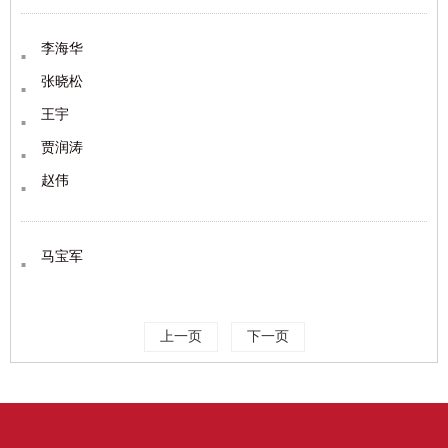
李海华
张晓松
王宇
贾润涛
赵伟
马宝军
上一页
下一页