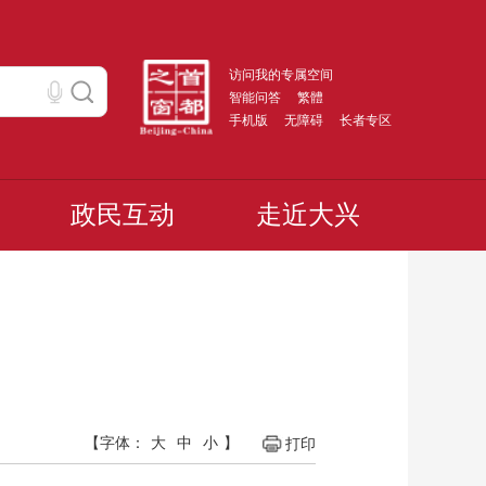
访问我的专属空间
智能问答
繁體
手机版
无障碍
长者专区
政民互动
走近大兴
【字体：
大
中
小
】
打印