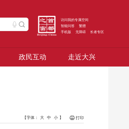
访问我的专属空间
智能问答
繁體
手机版
无障碍
长者专区
政民互动
走近大兴
【字体：
大
中
小
】
打印