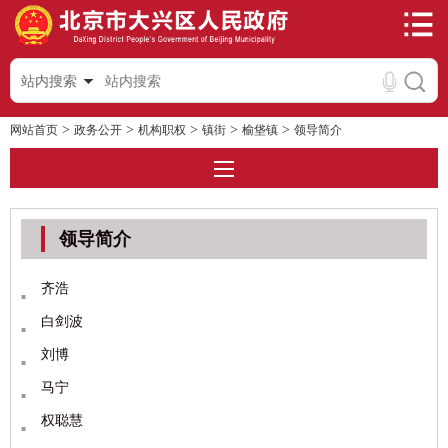
站内搜索
>
>
>
>
>
网站首页
政务公开
机构职权
镇街
榆垡镇
领导简介
领导简介
齐浩
白剑波
刘博
马宁
权聪慧