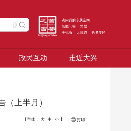
访问我的专属空间
智能问答
繁體
手机版
无障碍
长者专区
政民互动
走近大兴
公告（上半月）
【字体：
大
中
小
】
打印