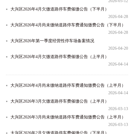
2026-05-12
大兴区2026年4月欠缴道路停车费催缴公告（下半月）
2026-04-28
大兴区2026年4月尚未缴纳道路停车费通知缴费公告（下半月）
2026-04-28
大兴区2026年第一季度经营性停车场备案情况
2026-04-20
大兴区2026年4月欠缴道路停车费催缴公告（上半月）
2026-04-14
大兴区2026年4月尚未缴纳道路停车费通知缴费公告（上半月）
2026-04-14
大兴区2026年3月欠缴道路停车费催缴公告（上半月）
2026-03-13
大兴区2026年3月尚未缴纳道路停车费通知缴费公告（上半月）
2026-03-13
大兴区2026年2月欠缴道路停车费催缴公告（下半月）