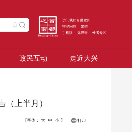
访问我的专属空间
智能问答
繁體
手机版
无障碍
长者专区
政民互动
走近大兴
公告（上半月）
【字体：
大
中
小
】
打印