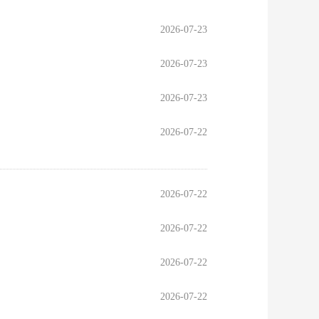
2026-07-23
2026-07-23
2026-07-23
2026-07-22
2026-07-22
2026-07-22
2026-07-22
2026-07-22