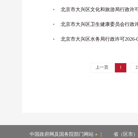
北京市大兴区文化和旅游局行政许可202
北京市大兴区卫生健康委员会行政许可20
北京市大兴区水务局行政许可2026-07
上一页
1
2
中国政府网及国务院部门网站
|
省（区市）