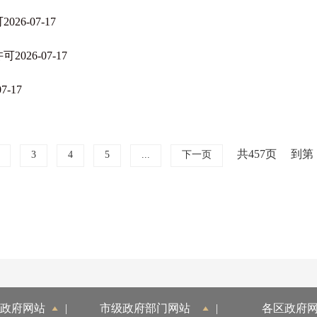
6-07-17
26-07-17
-17
共457页
到第
3
4
5
...
下一页
政府网站
|
市级政府部门网站
|
各区政府