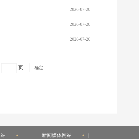
2026-07-20
2026-07-20
2026-07-20
页
网站
|
新闻媒体网站
|