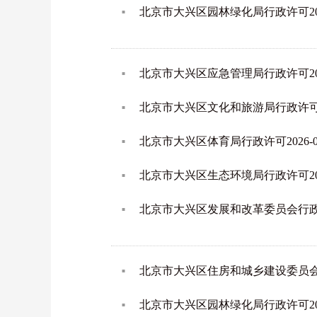
北京市大兴区园林绿化局行政许可2026
北京市大兴区应急管理局行政许可2026
北京市大兴区文化和旅游局行政许可202
北京市大兴区体育局行政许可2026-07
北京市大兴区生态环境局行政许可2026
北京市大兴区发展和改革委员会行政许可2
北京市大兴区住房和城乡建设委员会行政许
北京市大兴区园林绿化局行政许可2026