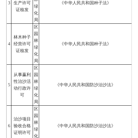
3
生产许可
《中华人民共和国种子法》
绿
证核发
化
局
区
园
林木种子
林
4
经营许可
《中华人民共和国种子法》
绿
证核发
化
局
区
从事赢利
园
性治沙活
林
5
《中华人民共和国防沙治沙法》
动行政许
绿
可
化
局
区
园
治沙项目
林
6
验收合格
《中华人民共和国防沙治沙法》
绿
证明许可
化