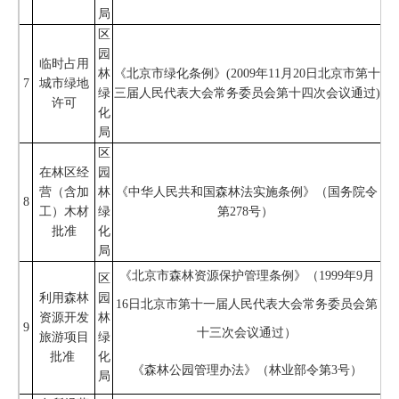
局
区
园
临时占用
林
《北京市绿化条例》(2009年11月20日北京市第十
7
城市绿地
绿
三届人民代表大会常务委员会第十四次会议通过)
许可
化
局
区
在林区经
园
营（含加
林
《中华人民共和国森林法实施条例》（国务院令
8
工）木材
绿
第278号）
批准
化
局
《北京市森林资源保护管理条例》（1999年9月
区
利用森林
园
16日北京市第十一届人民代表大会常务委员会第
资源开发
林
9
十三次会议通过）
旅游项目
绿
批准
化
《森林公园管理办法》（林业部令第3号）
局