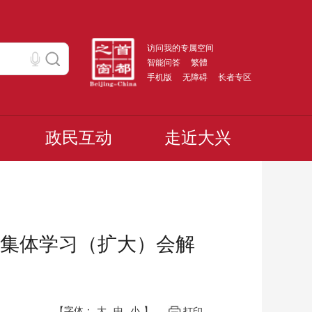
访问我的专属空间
智能问答
繁體
手机版
无障碍
长者专区
政民互动
走近大兴
集体学习（扩大）会解
【字体：
大
中
小
】
打印