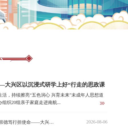
——大兴区以沉浸式研学上好“行走的思政课
，持续擦亮“五色润心 兴育未来”未成年人思想道
组织20组亲子家庭走进南航...
2026-08-06
【文明单位创建】观云测雨守初心 崇德笃行担使命——大兴区气象局开展道德讲堂活动