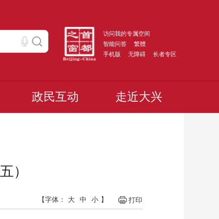
访问我的专属空间
智能问答
繁體
手机版
无障碍
长者专区
政民互动
走近大兴
五）
【字体：
大
中
小
】
打印