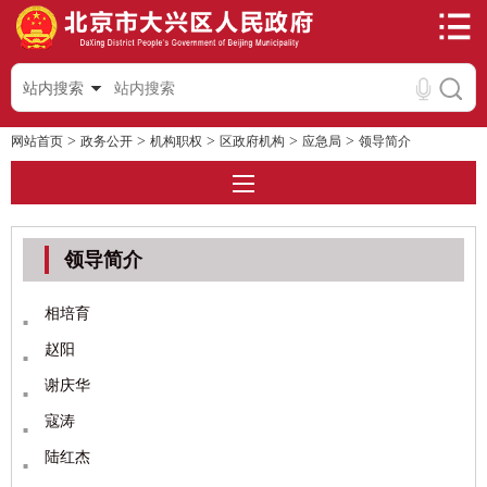
站内搜索
>
>
>
>
>
网站首页
政务公开
机构职权
区政府机构
应急局
领导简介
领导简介
相培育
赵阳
谢庆华
寇涛
陆红杰