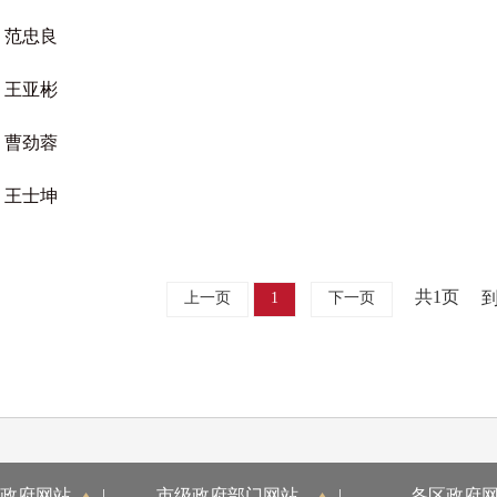
范忠良
王亚彬
曹劲蓉
王士坤
共1页
上一页
1
下一页
政府网站
|
市级政府部门网站
|
各区政府