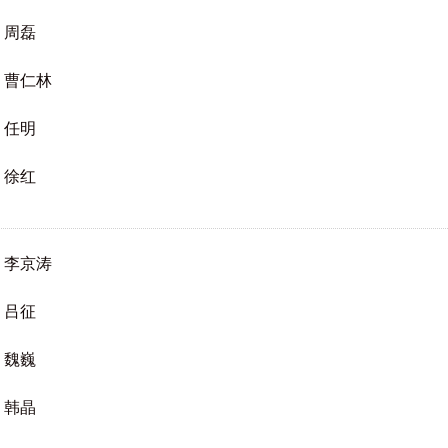
周磊
曹仁林
任明
徐红
李京涛
吕征
魏巍
韩晶