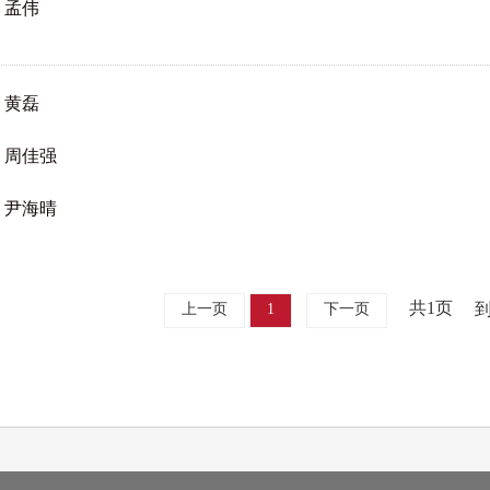
孟伟
黄磊
周佳强
尹海晴
共1页
上一页
1
下一页