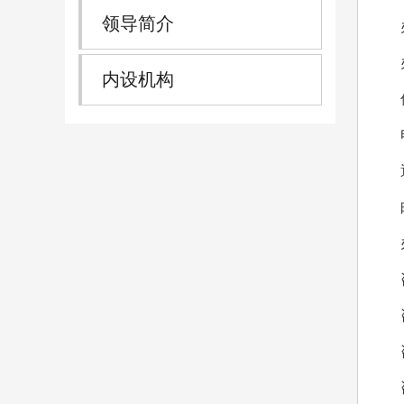
领导简介
办公
办公
内设机构
传真：
电子邮
通信
邮政
办公时
咨询
咨询
咨
咨询