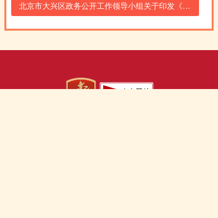
北京市大兴区政务公开工作领导小组关于印发《北京市大兴区2023年政务公开工作要点》的通知
关于我们
站点地图
建议意见
法律声明
政务服务热线：12345
网站技术支持：web@bjdx.gov.cn